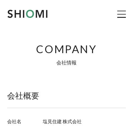
COMPANY
コンセプト
会社情報
私たちの家づくり
施工事例
会社概要
リフォーム＆リノベーション
塩見の自社大工
会社名
塩見住建 株式会社