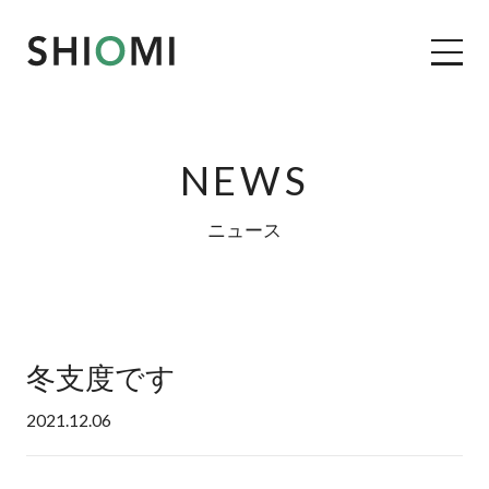
NEWS
コンセプト
ニュース
私たちの家づくり
施工事例
冬支度です
リフォーム＆リノベーション
2021.12.06
塩見の自社大工