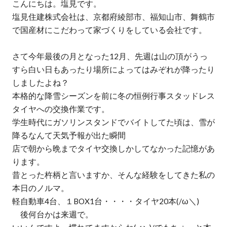
こんにちは。塩見です。
会社情報
塩見住建株式会社は、京都府綾部市、福知山市、舞鶴市
で国産材にこだわって家づくりをしている会社です。
ニュース
SDGs
さて今年最後の月となった12月、先週は山の頂がうっ
すら白い日もあったり場所によってはみぞれが降ったり
しましたよね？
お問い合わせ
本格的な降雪シーズンを前に冬の恒例行事スタッドレス
タイヤへの交換作業です。
学生時代にガソリンスタンドでバイトしてた頃は、雪が
お電話でお問い合わせ
降るなんて天気予報が出た瞬間
店で朝から晩までタイヤ交換しかしてなかった記憶があ
ります。
昔とった杵柄と言いますか、そんな経験をしてきた私の
本日のノルマ。
軽自動車4台、１BOX1台・・・・タイヤ20本(/ω＼)
後何台かは来週で。