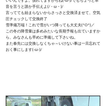
いいんですよ。慣れてますからね(-ω-)/でもちょっと本
音を言うと誰か手伝えよ(/・ω・)/
言ってても始まらないからさっさと交換済ませて、空気
圧チェックして交換終了
雪準備万端！これで雪がいつ降っても大丈夫(^O^)／
この冬の降雪量は多めみたいな長期予報も出ていますか
ら、みなさんも早めに準備して下さいね。
また春先には交換しなくちゃ～いけない事は一旦忘れて
おく事にします(-ω-)/