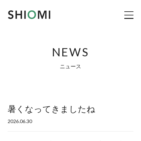
NEWS
コンセプト
ニュース
私たちの家づくり
施工事例
暑くなってきましたね
リフォーム＆リノベーション
2026.06.30
塩見の自社大工