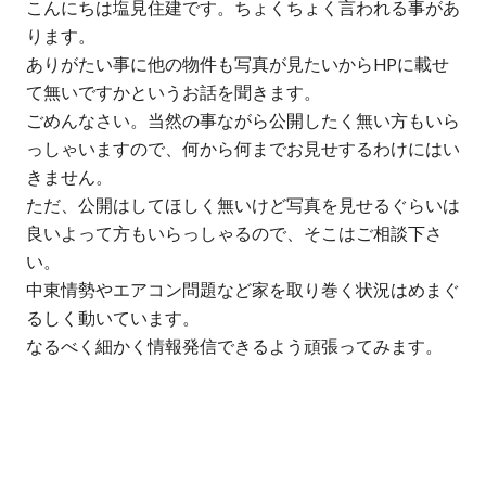
こんにちは塩見住建です。ちょくちょく言われる事があ
会社情報
ります。
ありがたい事に他の物件も写真が見たいからHPに載せ
ニュース
SDGs
て無いですかというお話を聞きます。
ごめんなさい。当然の事ながら公開したく無い方もいら
っしゃいますので、何から何までお見せするわけにはい
きません。
お問い合わせ
ただ、公開はしてほしく無いけど写真を見せるぐらいは
良いよって方もいらっしゃるので、そこはご相談下さ
い。
お電話でお問い合わせ
中東情勢やエアコン問題など家を取り巻く状況はめまぐ
るしく動いています。
なるべく細かく情報発信できるよう頑張ってみます。